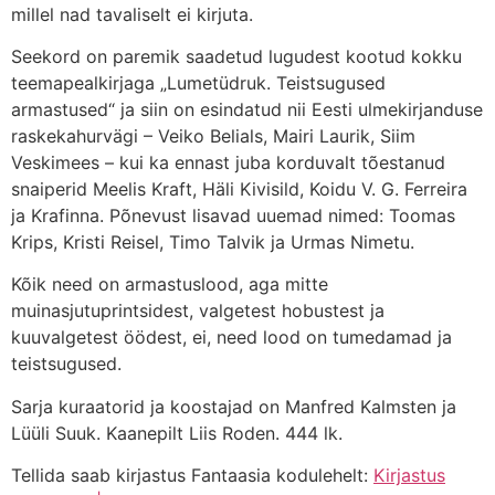
millel nad tavaliselt ei kirjuta.
Seekord on paremik saadetud lugudest kootud kokku
teemapealkirjaga „Lumetüdruk. Teistsugused
armastused“ ja siin on esindatud nii Eesti ulmekirjanduse
raskekahurvägi – Veiko Belials, Mairi Laurik, Siim
Veskimees – kui ka ennast juba korduvalt tõestanud
snaiperid Meelis Kraft, Häli Kivisild, Koidu V. G. Ferreira
ja Krafinna. Põnevust lisavad uuemad nimed: Toomas
Krips, Kristi Reisel, Timo Talvik ja Urmas Nimetu.
Kõik need on armastuslood, aga mitte
muinasjutuprintsidest, valgetest hobustest ja
kuuvalgetest öödest, ei, need lood on tumedamad ja
teistsugused.
Sarja kuraatorid ja koostajad on Manfred Kalmsten ja
Lüüli Suuk. Kaanepilt Liis Roden. 444 lk.
Tellida saab kirjastus Fantaasia kodulehelt:
Kirjastus