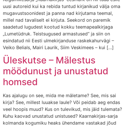
uusi autoreid kui ka rebida tuntud kirjanikud välja oma
mugavustsoonidest ja panna nad kirjutama teemal,
millel nad tavaliselt ei kirjuta. Seekord on paremik
saadetud lugudest kootud kokku teemapealkirjaga
„Lumetüdruk. Teistsugused armastused“ ja siin on
esindatud nii Eesti ulmekirjanduse raskekahurvägi –
Veiko Belials, Mairi Laurik, Siim Veskimees – kui […]
Üleskutse – Mälestus
möödunust ja unustatud
homsed
Kas ajalugu on see, mida me mäletame? See, mis sai
kirja? See, millest luuakse laule? Või peidab aeg endas
veel hoopis muud? Kus on tulevikud, mis jäid tulemata?
Kuhu kaovad unustatud unistused? Kaarnakirjas-sarja
kolmanda kogumiku heaks ühendame vastakad jõud