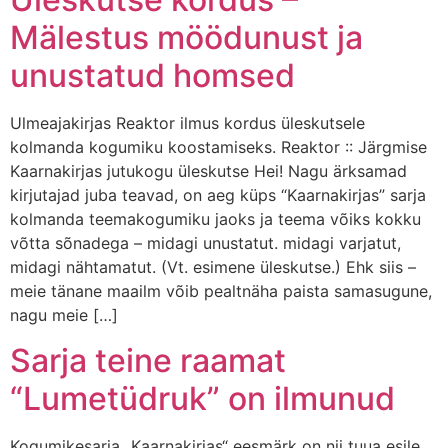
Mälestus möödunust ja
unustatud homsed
Ulmeajakirjas Reaktor ilmus kordus üleskutsele
kolmanda kogumiku koostamiseks. Reaktor :: Järgmise
Kaarnakirjas jutukogu üleskutse Hei! Nagu ärksamad
kirjutajad juba teavad, on aeg küps “Kaarnakirjas” sarja
kolmanda teemakogumiku jaoks ja teema võiks kokku
võtta sõnadega – midagi unustatut. midagi varjatut,
midagi nähtamatut. (Vt. esimene üleskutse.) Ehk siis –
meie tänane maailm võib pealtnäha paista samasugune,
nagu meie […]
Sarja teine raamat
“Lumetüdruk” on ilmunud
Kogumikesarja „Kaarnakirjas“ eesmärk on nii tuua esile