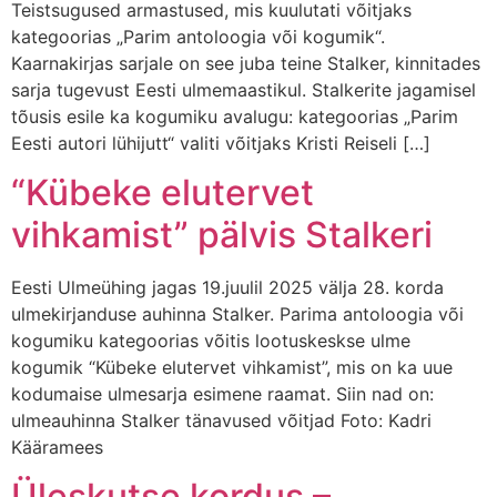
Teistsugused armastused, mis kuulutati võitjaks
kategoorias „Parim antoloogia või kogumik“.
Kaarnakirjas sarjale on see juba teine Stalker, kinnitades
sarja tugevust Eesti ulmemaastikul. Stalkerite jagamisel
tõusis esile ka kogumiku avalugu: kategoorias „Parim
Eesti autori lühijutt“ valiti võitjaks Kristi Reiseli […]
“Kübeke elutervet
vihkamist” pälvis Stalkeri
Eesti Ulmeühing jagas 19.juulil 2025 välja 28. korda
ulmekirjanduse auhinna Stalker. Parima antoloogia või
kogumiku kategoorias võitis lootuskeskse ulme
kogumik “Kübeke elutervet vihkamist”, mis on ka uue
kodumaise ulmesarja esimene raamat. Siin nad on:
ulmeauhinna Stalker tänavused võitjad Foto: Kadri
Kääramees
Üleskutse kordus –