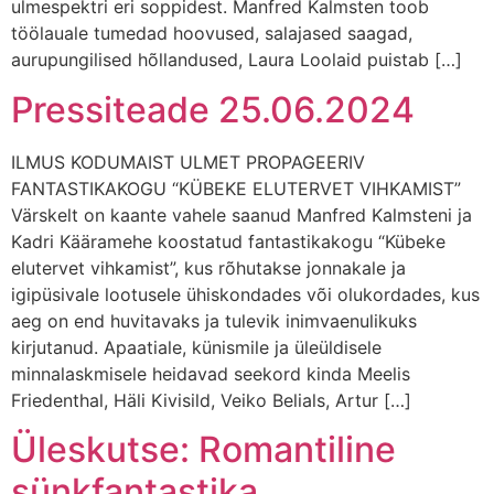
ulmespektri eri soppidest. Manfred Kalmsten toob
töölauale tumedad hoovused, salajased saagad,
aurupungilised hõllandused, Laura Loolaid puistab […]
Pressiteade 25.06.2024
ILMUS KODUMAIST ULMET PROPAGEERIV
FANTASTIKAKOGU “KÜBEKE ELUTERVET VIHKAMIST”
Värskelt on kaante vahele saanud Manfred Kalmsteni ja
Kadri Kääramehe koostatud fantastikakogu “Kübeke
elutervet vihkamist”, kus rõhutakse jonnakale ja
igipüsivale lootusele ühiskondades või olukordades, kus
aeg on end huvitavaks ja tulevik inimvaenulikuks
kirjutanud. Apaatiale, künismile ja üleüldisele
minnalaskmisele heidavad seekord kinda Meelis
Friedenthal, Häli Kivisild, Veiko Belials, Artur […]
Üleskutse: Romantiline
sünkfantastika